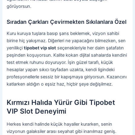
görüyorsun.
Sıradan Çarkları Çevirmekten Sıkılanlara Özel
Kuru kuruya tuşlara basıp şans beklemek, vizyon sahibi
birine hiç yakışmaz. Diğerleri ne yapacağını bilmezken, sen
yenilikçi
tipobet vip slot
seçenekleriyle her daim şatafatın
peşinden koşuyorsun. Kalite kokan dijital sahalarda kendini
test etmek ruhunu doyuruyor. İşin güzel tarafı, küçük
hesaplar yapan sıkıcı tayfadan uzakta, kendi ligindeki
profesyonellerle sessiz bir kapışmaya giriyorsun. Kazancını
katlarken aldığın o eşsiz haz, hiçbir şeye değişilmez.
Kırmızı Halıda Yürür Gibi Tipobet
VIP Slot Deneyimi
Herkes kendi halinde küçük hayaller kurarken, senin
vizyonun galaksiler arası seyahat gibi inanılmaz geniş.