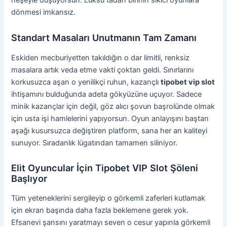
neşeyle düşüyorsun. Lüksü tadan birinin sıkıcı oyunlara
dönmesi imkansız.
Standart Masaları Unutmanın Tam Zamanı
Eskiden mecburiyetten takıldığın o dar limitli, renksiz
masalara artık veda etme vakti çoktan geldi. Sınırlarını
korkusuzca aşan o yenilikçi ruhun, kazançlı
tipobet vip slot
ihtişamını bulduğunda adeta gökyüzüne uçuyor. Sadece
minik kazançlar için değil, göz alıcı şovun başrolünde olmak
için usta işi hamlelerini yapıyorsun. Oyun anlayışını baştan
aşağı kusursuzca değiştiren platform, sana her an kaliteyi
sunuyor. Sıradanlık lügatından tamamen siliniyor.
Elit Oyuncular İçin Tipobet VIP Slot Şöleni
Başlıyor
Tüm yeteneklerini sergileyip o görkemli zaferleri kutlamak
için ekran başında daha fazla beklemene gerek yok.
Efsanevi şansını yaratmayı seven o cesur yapınla görkemli