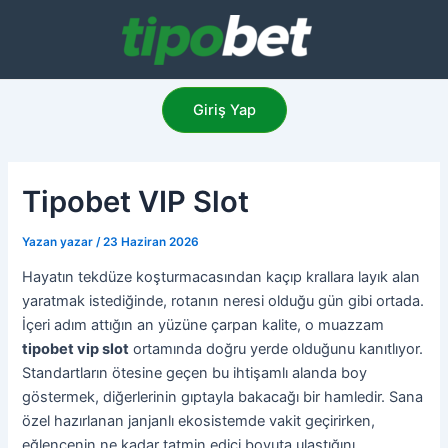
İçeriğe
atla
Giriş Yap
Tipobet VIP Slot
Yazan
yazar
/
23 Haziran 2026
Hayatın tekdüze koşturmacasından kaçıp krallara layık alan
yaratmak istediğinde, rotanın neresi olduğu gün gibi ortada.
İçeri adım attığın an yüzüne çarpan kalite, o muazzam
tipobet vip slot
ortamında doğru yerde olduğunu kanıtlıyor.
Standartların ötesine geçen bu ihtişamlı alanda boy
göstermek, diğerlerinin gıptayla bakacağı bir hamledir. Sana
özel hazırlanan janjanlı ekosistemde vakit geçirirken,
eğlencenin ne kadar tatmin edici boyuta ulaştığını