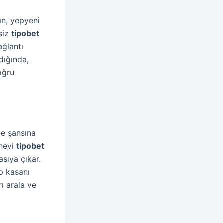
ın, yepyeni
şsiz
tipobet
ğlantı
dığında,
oğru
ce şansına
anevi
tipobet
asıya çıkar.
ıp kasanı
ı arala ve