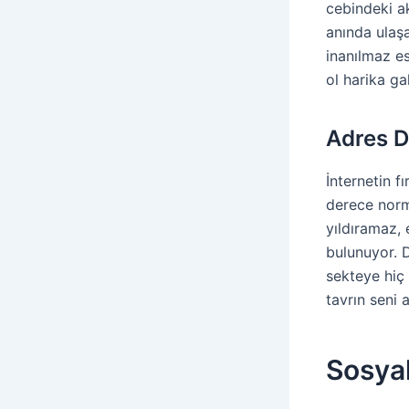
cebindeki a
anında ulaş
inanılmaz es
ol harika ga
Adres D
İnternetin f
derece norma
yıldıramaz, 
bulunuyor. 
sekteye hiç
tavrın seni 
Sosya