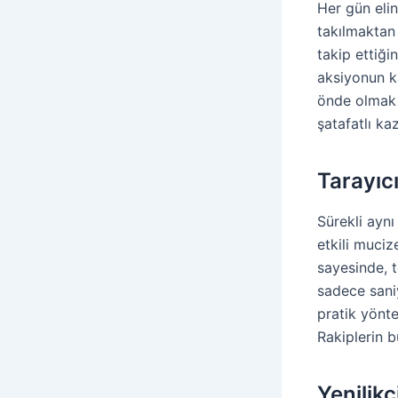
Her gün eli
takılmaktan
takip ettiğ
aksiyonun ka
önde olmak 
şatafatlı ka
Tarayıc
Sürekli ayn
etkili muciz
sayesinde, 
sadece sani
pratik yönt
Rakiplerin 
Yenilikç