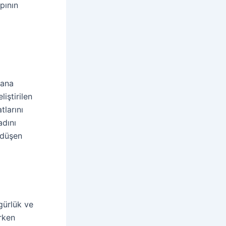
pının
ğana
iştirilen
tlarını
adını
 düşen
gürlük ve
rken