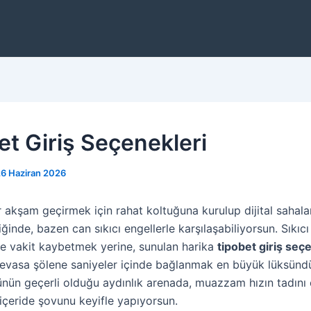
et Giriş Seçenekleri
6 Haziran 2026
r akşam geçirmek için rahat koltuğuna kurulup dijital sahal
ğinde, bazen can sıkıcı engellerle karşılaşabiliyorsun. Sıkıcı
le vakit kaybetmek yerine, sunulan harika
tipobet giriş seç
evasa şölene saniyeler içinde bağlanmak en büyük lüksündü
ünün geçerli olduğu aydınlık arenada, muazzam hızın tadını 
içeride şovunu keyifle yapıyorsun.