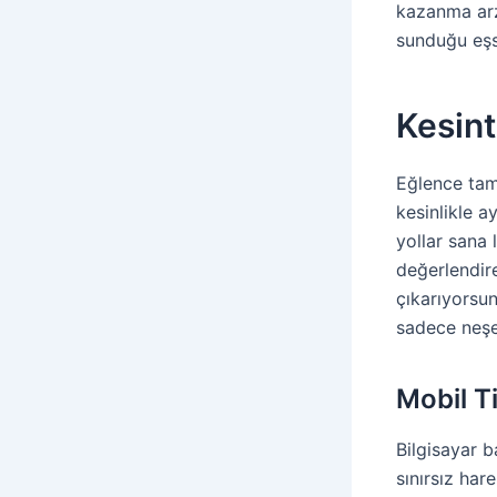
kazanma arz
sunduğu eşs
Kesint
Eğlence tam
kesinlikle a
yollar sana 
değerlendir
çıkarıyorsu
sadece neşe
Mobil T
Bilgisayar 
sınırsız ha