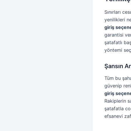
Sınırları ce
yenilikleri
giriş seçen
garantisi ve
şatafatlı ba
yöntemi seçm
Şansın An
Tüm bu şaha
güvenip ren
giriş seçen
Rakiplerin s
şatafatla co
efsanevi zaf