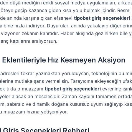
nden düşürmediğin renkli sosyal medya uygulamaları, arkada
 öteye geçip kazanca giden kısa yolu bulmak içindir. Resmi 
inde anında karşına çıkan efsanevi
tipobet giriş seçenekleri
l
lbine hızla indiriyor. Duyuruları anında yakalayıp diğerler
vizyoner zekanın kanıtıdır. Haber akışında gezinirken bile 
zanç kapılarını aralıyorsun.
ı Eklentileriyle Hız Kesmeyen Aksiyon
ı adresleri tekrar yazmaktan yorulduysan, teknolojinin bu m
elerine mutlaka şans vermelisin. Tarayıcına ekleyeceğin ufak
tek tıkla o muazzam
tipobet giriş seçenekleri
evrenine ışın
yeler alacak an meselesidir. Zaman kaybını tamamen ortada
em, sabırsız ve dinamik doğana kusursuz uyum sağlayıp kasa
bu muazzam hızına yetişemiyor.
i Giriş Seçenekleri Rehberi