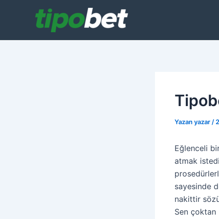
İçeriğe
atla
Tipob
Yazan
yazar
/
2
Eğlenceli bi
atmak istedi
prosedürler
sayesinde d
nakittir söz
Sen çoktan 